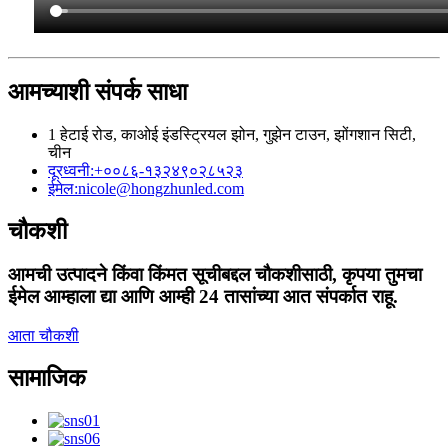
आमच्याशी संपर्क साधा
1 हेटाई रोड, काओई इंडस्ट्रियल झोन, गुझेन टाउन, झोंगशान सिटी,
चीन
दूरध्वनी:
+००८६-१३२४९०२८५२३
ईमेल:
nicole@hongzhunled.com
चौकशी
आमची उत्पादने किंवा किंमत सूचीबद्दल चौकशीसाठी, कृपया तुमचा
ईमेल आम्हाला द्या आणि आम्ही 24 तासांच्या आत संपर्कात राहू.
आता चौकशी
सामाजिक