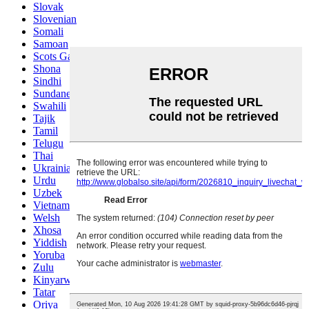
Slovak
Slovenian
Somali
Samoan
Scots Gaelic
Shona
Sindhi
Sundanese
Swahili
Tajik
Tamil
Telugu
Thai
Ukrainian
Urdu
Uzbek
Vietnamese
Welsh
Xhosa
Yiddish
Yoruba
Zulu
Kinyarwanda
Tatar
Oriya